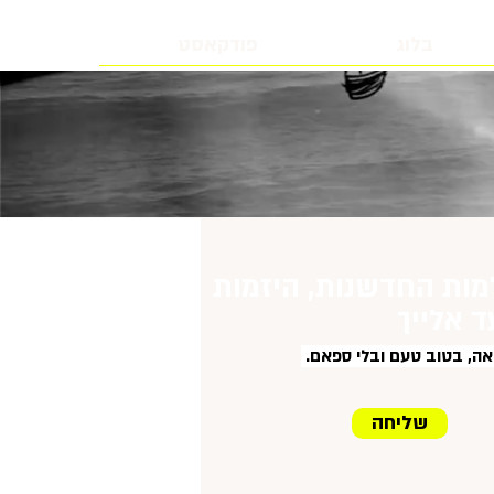
בלוג
פודקאסט
מות החדשנות, היזמות
ד אלייך
שליחה