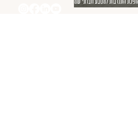
דבים נהנים יותר: איך EARNT הופכת התנדבות למטבע חברתי שמחבר
צרכנים ועמותות