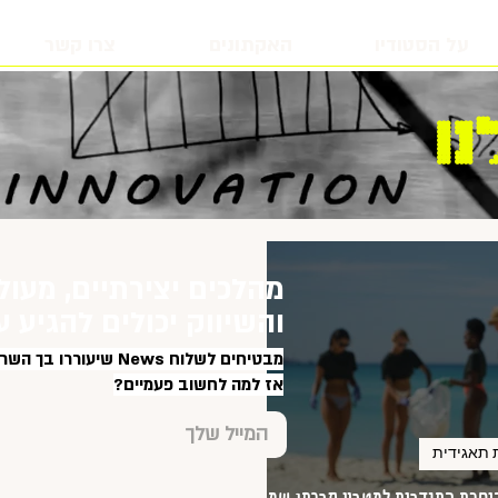
על הסטודיו
האקתונים
צרו קשר
ו
מהלכים יצירתיים, מעול
והשיווק יכולים להגיע ע
מבטיחים לשלוח News שיעוררו בך השראה, בטוב טעם ובלי ספאם.
אז למה לחשוב פעמיים?
 תאגידית