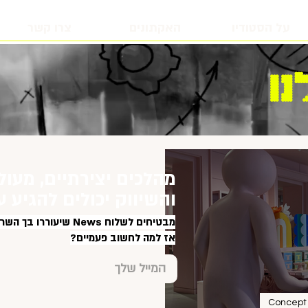
על הסטודיו
האקתונים
צרו קשר
ו
מהלכים יצירתיים, מעול
והשיווק יכולים להגיע ע
מבטיחים לשלוח News שיעוררו בך השראה, בטוב טעם ובלי ספאם.
אז למה לחשוב פעמיים?
Concept 