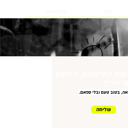
בלוג
פודקאסט
מות החדשנות, היזמות
ד אלייך
שליחה