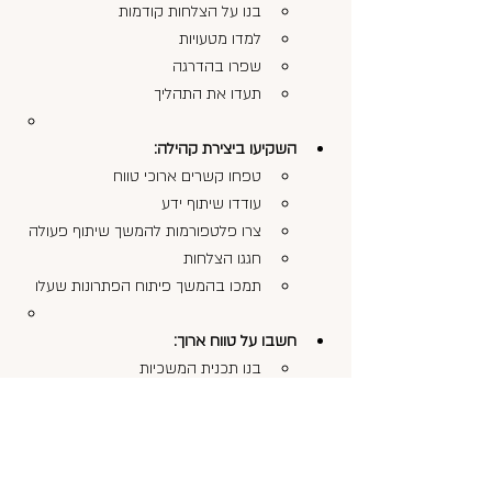
בנו על הצלחות קודמות
למדו מטעויות
שפרו בהדרגה
תעדו את התהליך
השקיעו ביצירת קהילה:
טפחו קשרים ארוכי טווח
עודדו שיתוף ידע
צרו פלטפורמות להמשך שיתוף פעולה
חגגו הצלחות
תמכו בהמשך פיתוח הפתרונות שעלו
חשבו על טווח ארוך:
בנו תכנית המשכיות
צרו מסורת
פתחו שותפויות אסטרטגיות
השקיעו בפיתוח יכולות
בנו מוניטין