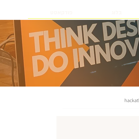
בלוג
פודקאסט
hacka