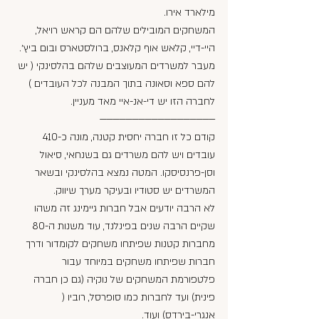
מילארד אירו.
המשחקים המובילים שלהם הם קראש רויאל, 
היי-דיי, קלאש אוף קלאנס, ברולסטארס ובום ביץ׳.
מעבר למשרדים המעוצבים שלהם בהלסינקי ( יש 
להם ספא וסאונה בתוך המבנה לכל העובדים ) 
לחברה הזו יש די-אנ-איי מאד מעניין. 
——————————————————
קודם כל זו חברה יחסית קטנה, מונה כ-410 
עובדים ויש להם משרדים גם בשנחאי, סיאול 
וסן-פרנסיסקו. המטה נמצא בהלסינקי ובשאר 
המשרדים יש סטודיו ובעיקר מערך שיווק.
לא הרבה יודעים אבל חברות גיימינג זה משהו 
שקיים הרבה שנים בפינלנד, עוד משנות ה-80 
מחברות קטנות שפיתחו משחקים לקומדור ודרך 
חברות שפיתחו משחקים במיוחד עבור 
פלטפורמת המשחקים של נוקיה (גם כן חברה 
פינית) ועד לחברות כמו סופרסל, רוביו ( 
אנגרי-בירדס) ועוד.