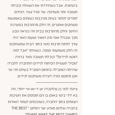
ביטחונית. אבל כשחידדתי את השאלה קיבלתי 
תשובה יותר מעמיקה. עוד מגיל צעיר, הפינים 
לומדים לפתור בעיות מורכבות כצוותים באמצעות 
משחקים ואתגרים, זה חלק מהתרבות במערכת 
החינוך וחלק מהתרבות בבית וזה כנראה נובע 
מכך שבגלל אופי מזג האוויר ושעות האור היה 
צורך לפתח תרבות פנאי בתוך הבית שמשחקים 
זה חלק משמעותי ממנה. כשאלתי ״אבל למה 
דווקא לניידים?״ קיבלתי תשובה מאד ברורה : 
״נוקיה״ תעשיית הפיתוח לניידים התחברה לחברה 
שהייתה המובילה בתחום המובייל בעולם וזה יצר 
אקו סיסטם פורה ליצירת משחקים לניידים.
——————————————————
ציינתי לפני כן שלחברה יש די-אנ-איי ייחודי, וזה 
בא לידי ביטוי באופן בו הם תופסים את חשיבות 
הצוותים בתוך החברה, כשנכנסים לעמוד האודות 
בחברה שלהם מופיע ישר הסלוגן ״THE BEST 
TEAMS MAKE THE BEST GAMES״