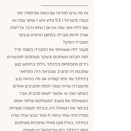
——————————————————
אז מה גורם למדינה עם כמות אוכלוסיה יותר 
קטנה מישראל ( 5.5 מליון איש ) שחצי שנה אין 
שם לילה וחצי שנה אין יום ( שלא נדבר על המזג 
אוויר) להיות מובילה בתחום הגיימינג ובעיקר 
המובייל גיימינג?
מעבר לזה ששאלתי את החבר׳ה בסופר סייל 
למה חברות משחקים ובעיקר משחקים למכשירים 
ניידים מתפתחות בפינלנד, גיליתי בחיפוש קטן 
שתכנות זה תחביב שכנראה היה פופלארי 
בפינלנד עוד מימי קומדור 64 וזה כנראה נבע 
מהעובדה שהיה קשה לפתח תחביבים אחרים 
כשחצי שנה אי אפשר לצאת מהבית, אבל 
כששאלתי את מעצב המשחקים שליווה אותנו 
בביקור את השאלה הזו, קיבלתי תשובה מעניינת.
נתחיל מזה שזה נראה לו מאד טבעי שזה קורה 
בפינלנד, כאילו מובן מאליו שחברות משחקים 
יקומו בפינלנד כמו שבישראל יש תעשיה 